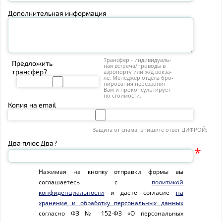
Дополнительная информация
Транс­фер - ин­ди­ви­ду­аль­
Предложить
ная встре­ча/про­во­ды в
трансфер?
аэро­пор­ту или ж/д вок­за­
ле. Ме­не­джер от­де­ла бро­
ни­ро­ва­ния пе­ре­зво­нит
Вам и про­кон­суль­ти­ру­ет
по сто­и­мо­сти.
Копия на email
Защита от спама: впишите ответ ЦИФРОЙ:
Два плюс Два?
*
Нажимая на кнопку отправки формы вы
соглашаетесь с
политикой
конфиденциальности
и даете согласие
на
хранение и обработку персональных данных
согласно ФЗ № 152-ФЗ «О персональных