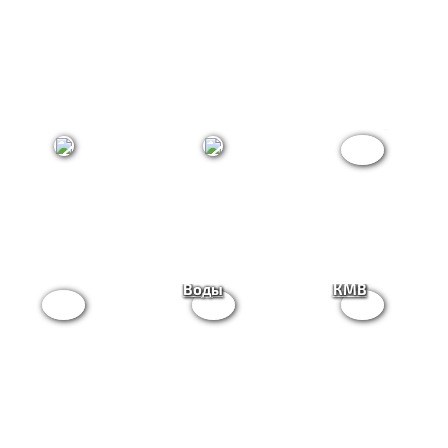
Кисловодск
Пятигорск
Ессентуки
Все
Железноводск
Минеральные
курорты
Воды
КМВ