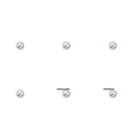
Кисловодск
Пятигорск
Ессентуки
Все
Железноводск
Минеральные
курорты
Воды
КМВ