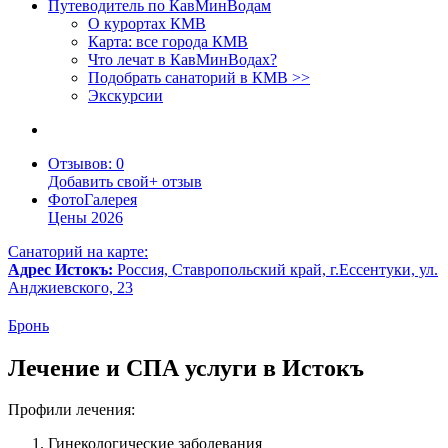
Путеводитель по КавМинВодам
О курортах КМВ
Карта: все города КМВ
Что лечат в КавМинВодах?
Подобрать санаторий в КМВ >>
Экскурсии
Отзывов
: 0
Добавить свой
+
отзыв
Фото
Галерея
Цены
2026
Санаторий на карте:
Адрес
Истокъ
:
Россия, Ставропольский край, г.Ессентуки, ул.
Анджиевского, 23
Бронь
Лечение и СПА услуги в Истокъ
Профили лечения:
Гинекологические заболевания