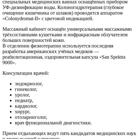
специальных медицинских ваннах оснащённых прибором
УФ-дизинфикации воды. Колоногидротерапия (глубокое
очищение кишечника от шлаков) проводится аппаратом
«Colonydromat-II» с цветовой индикацией.
Массажный кабинет оснащён универсальными массажными
трёхсоставными кушетками и инфракрасным облучателем
больших поверхностей кожи.
В отделении физиотерапии используется последняя
разработка американских учёных медиков —
реабилитационная, оздоровительная капсула «San Spektra
9000».
Консультации врачей:
эндокриолог,
гинеколог,
уролог,
педиатр,
кардиолог,
хирург,
отоларинголог,
врач функциональной диагностики.
Прием отдыхающих ведут пять кандидатов медицинских наук
и врачи высшей категории.