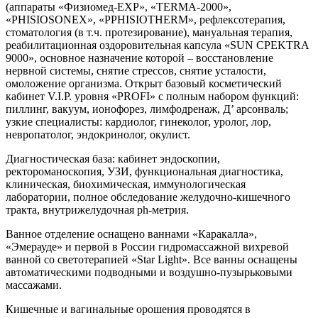
(аппараты «Физиомед-EXP», «TERMA-2000»,
«PHISIOSONEX», «PPHISIOTHERM», рефлексотерапия,
стоматология (в т.ч. протезирование), мануальная терапия,
реабилитационная оздоровительная капсула «SUN CPEKTRA
9000», основное назначение которой – восстановление
нервной системы, снятие стрессов, снятие усталости,
омоложение организма. Открыт базовый косметический
кабинет V.I.P. уровня «PROFI» с полным набором функций:
пиллинг, вакуум, ионофорез, лимфодренаж, Д’ арсонваль;
узкие специалисты: кардиолог, гинеколог, уролог, лор,
невропатолог, эндокринолог, окулист.
Диагностическая база: кабинет эндоскопии,
ректороманоскопия, УЗИ, функциональная диагностика,
клиническая, биохимическая, иммунологическая
лаборатории, полное обследование желудочно-кишечного
тракта, внутрижелудочная ph-метрия.
Ванное отделение оснащено ваннами «Каракалла»,
«Эмерауде» и первой в России гидромассажной вихревой
ванной со светотерапией «Star Light». Все ванны оснащены
автоматическими подводными и воздушно-пузырьковыми
массажами.
Кишечные и вагинальные орошения проводятся в