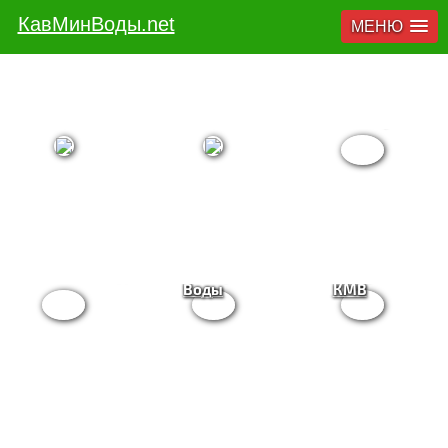
Кисловодск
Пятигорск
Ессентуки
Все
Железноводск
Минеральные
курорты
Воды
КМВ