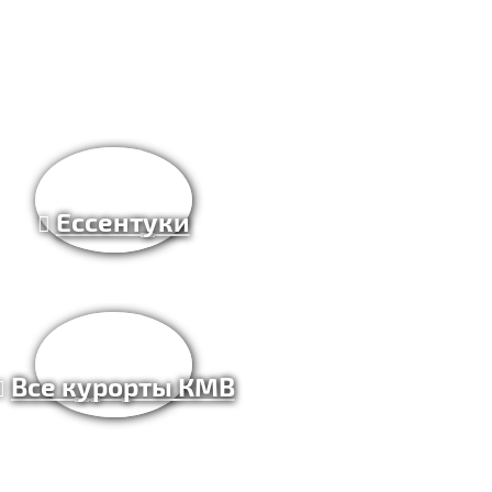
Ессентуки
Все курорты КМВ