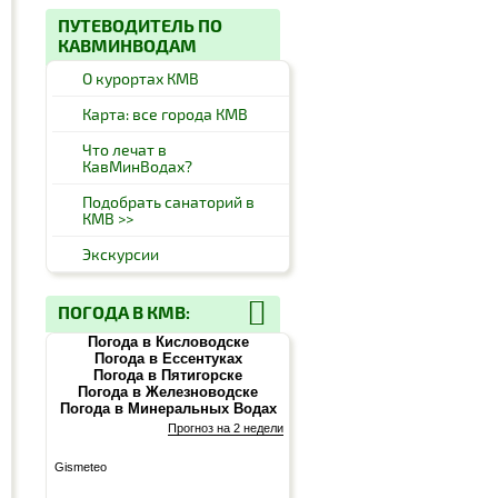
ПУТЕВОДИТЕЛЬ ПО
КАВМИНВОДАМ
О курортах КМВ
Карта: все города КМВ
Что лечат в
КавМинВодах?
Подобрать санаторий в
КМВ >>
Экскурсии
ПОГОДА В КМВ:
Погода в Кисловодске
Погода в Ессентуках
Погода в Пятигорске
Погода в Железноводске
Погода в Минеральных Водах
Прогноз на 2 недели
Gismeteo