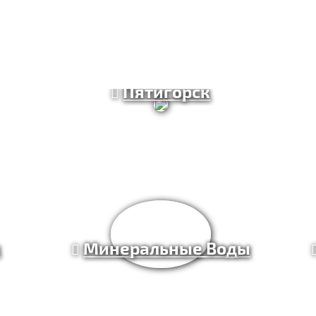
Пятигорск
к
Минеральные Воды