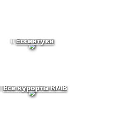
Ессентуки
Все курорты КМВ