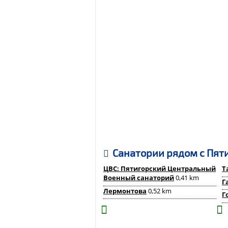
Санатории рядом c Пят
ЦВС: Пятигорский Центральный
Т
Военный санаторий
0,41 km
Г
Лермонтова
0,52 km
Г