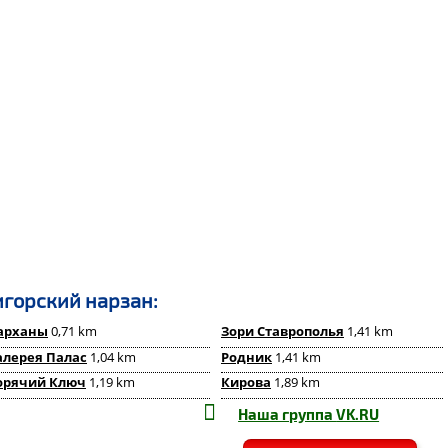
игорский нарзан:
арханы
0,71 km
Зори Ставрополья
1,41 km
алерея Палас
1,04 km
Родник
1,41 km
орячий Ключ
1,19 km
Кирова
1,89 km
Наша группа
VK.RU