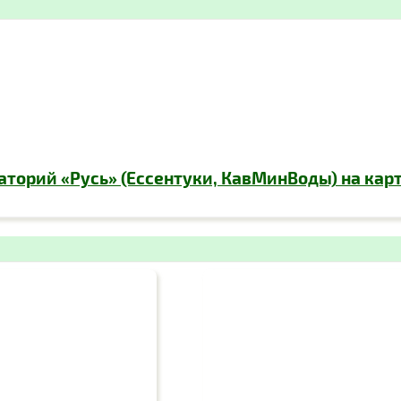
аторий «Русь» (Ессентуки, КавМинВоды) на карт