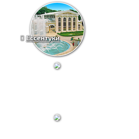
Ессентуки
Железноводск
Минеральные Воды