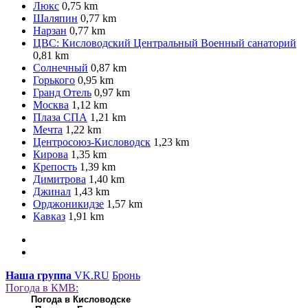
Люкс
0,75 km
Шаляпин
0,77 km
Нарзан
0,77 km
ЦВС: Кисловодский Центральный Военный санаторий
0,81 km
Солнечный
0,87 km
Горького
0,95 km
Гранд Отель
0,97 km
Москва
1,12 km
Плаза СПА
1,21 km
Мечта
1,22 km
Центросоюз-Кисловодск
1,23 km
Кирова
1,35 km
Крепость
1,39 km
Димитрова
1,40 km
Джинал
1,43 km
Орджоникидзе
1,57 km
Кавказ
1,91 km
Наша группа
VK.RU
Бронь
Погода в КМВ:
Погода в Кисловодске