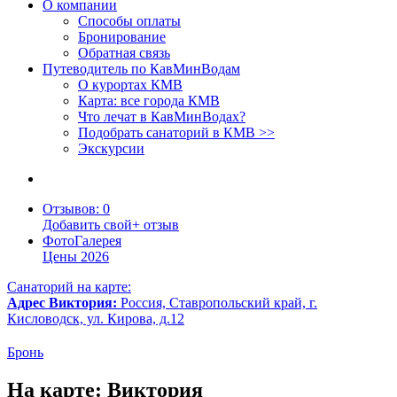
О компании
Способы оплаты
Бронирование
Обратная связь
Путеводитель по КавМинВодам
О курортах КМВ
Карта: все города КМВ
Что лечат в КавМинВодах?
Подобрать санаторий в КМВ >>
Экскурсии
Отзывов
: 0
Добавить свой
+
отзыв
Фото
Галерея
Цены
2026
Санаторий на карте:
Адрес
Виктория
:
Россия, Ставропольский край, г.
Кисловодск, ул. Кирова, д.12
Бронь
На карте: Виктория