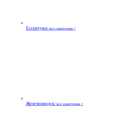
Ессентуки:
все санатории >
Железноводск:
все санатории >