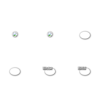
Кисловодск
Пятигорск
Ессентуки
Все
Железноводск
Минеральные
курорты
Воды
КМВ