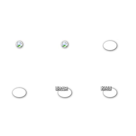
Кисловодск
Пятигорск
Ессентуки
Все
Железноводск
Минеральные
курорты
Воды
КМВ