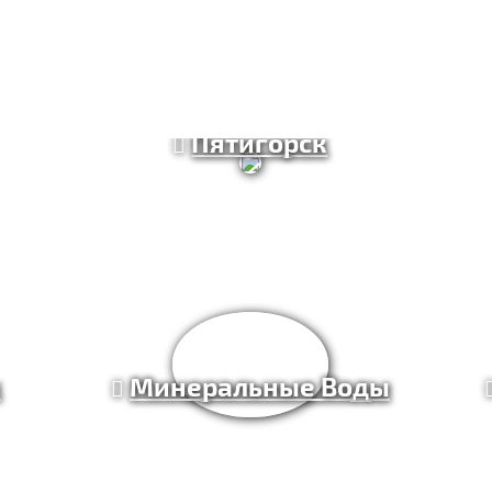
Пятигорск
к
Минеральные Воды