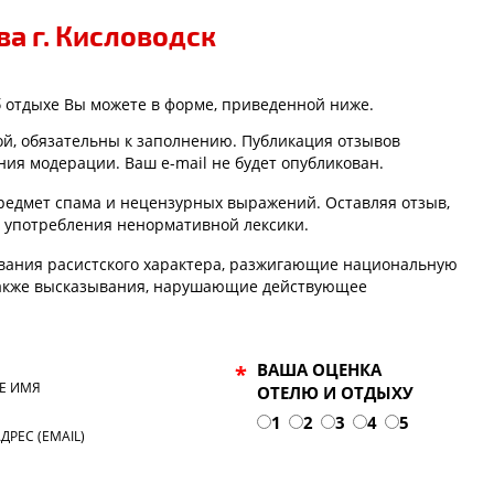
а г. Кисловодск
б отдыхе Вы можете в форме, приведенной ниже.
ой, обязательны к заполнению. Публикация отзывов
ия модерации. Ваш e-mail не будет опубликован.
едмет спама и нецензурных выражений. Оставляя отзыв,
т употребления ненормативной лексики.
вания расистского характера, разжигающие национальную
также высказывания, нарушающие действующее
ВАША ОЦЕНКА
*
Е ИМЯ
ОТЕЛЮ И ОТДЫХУ
1
2
3
4
5
АДРЕС (EMAIL)