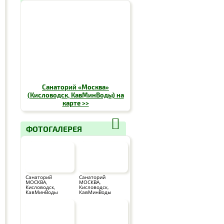
Санаторий «Москва»
(Кисловодск, КавМинВоды) на
карте >>
ФОТОГАЛЕРЕЯ
Санаторий
Санаторий
МОСКВА,
МОСКВА,
Кисловодск,
Кисловодск,
КавМинВоды
КавМинВоды