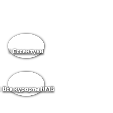
Ессентуки
Все курорты КМВ