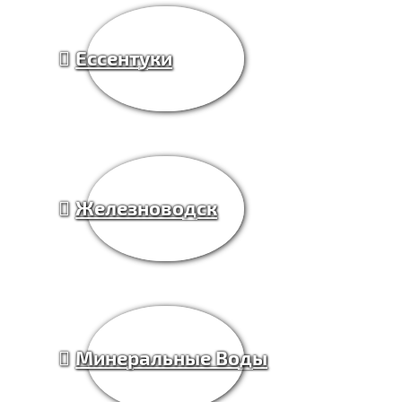
Ессентуки
Железноводск
Минеральные Воды