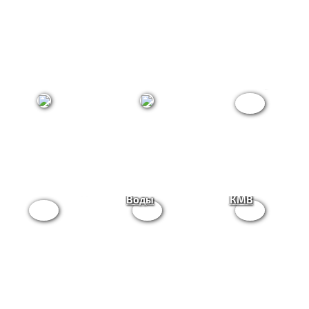
Кисловодск
Пятигорск
Ессентуки
Все
Железноводск
Минеральные
курорты
Воды
КМВ